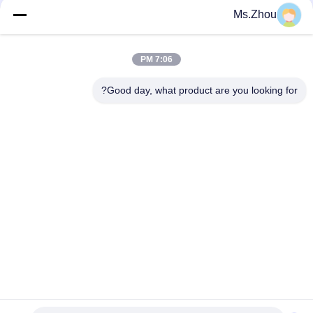
Ms.Zhou
وسائل التواصل الاجتماعي
7:06 PM
اتصل سريعًا
Good day, what product are you looking for?
الهاتف
86-0510-87189500
البريد الإلكتروني
yxhjc@yxhjc.com
العنوان
Dingshu تاون، مدينة ييشينغ بمقاطعة جيانغسو
سياسة الخصوصية
|
خريطة الموقع
الصين جودة جيدة ركائز السيراميك المورد.حقوق النشر © 2013-2026
Jiangsu Province Yixing Nonmetallic Chemical Machinery Factory