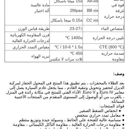
AA xis
≥15 ميجا باسكال
قوة في
مادة عالمية
≥2Mpa
BB xis
غرفة
آلة اختبار
درجة حرارة
CC xis
≥0.15 ميجا باسكال
أمتصاص الماء
23-27٪
طريقة قياس الوزن
فرن المقاومة الكهربائية
تليين درجة الحرارة
≥1400 ℃
لدرجات الحرارة العالية
CTE (800 ℃)
≤1.5 * 10-6 / ℃
مقياس التمدد الحراري
صدمة حرارية
450 ℃
تبريد الهواء
مقاومة
ثلاث مرات لا تنكسر
وصف:
بعد الطلاء بالمحفزات ، يتم تطبيق هذا المنتج في المحول الحفاز لمركبة
الديزل لتحفيز وتحويل وتنقية العادم ، مما يجعل عادم السيارة يصل إلى
معايير Euro IV و Euro V. الأداء الفني للمنتج في مكانة رائدة في المنزل
، بالقرب من أو الوصول إلى المستوى المتقدم من المنتجات الأجنبية
المماثلة.
فوائد المنتجات:
● انخفاض الضغط الصغير.
● معامل تمدد حراري منخفض
● مسامية عالية للفتحة على الحائط ، وسيولة جيدة وتوزيع منتظم
● مقاومة درجات الحرارة العالية ، مقاومة التآكل الكيميائي ، مقاومة