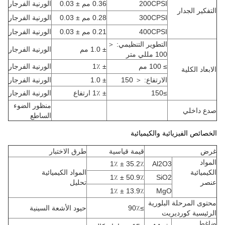
200CPSI
0.36 مم ± 0.03
الورنية الفرجار
التفكير الجدار
300CPSI
0.28 مم ± 0.03
الورنية الفرجار
400CPSI
0.21 مم ± 0.03
الورنية الفرجار
التطوير التنظيمي: ＜
± 1.0 مم
الورنية الفرجار
100 مللي متر
≥ 100 مم
± 1٪
الورنية الفرجار
الابعاد الكلية
الارتفاع: ＜ 150
± 1.0
الورنية الفرجار
≥150
± 1٪ ارتفاع
الورنية الفرجار
منظور الضوء
صدع داخلي
الساطع
الخصائص الفيزيائية والكيميائية
غرض
قيمة قياسية
طرق الاختبار
المواد
35.2٪ ± 1٪
Al2O3
الكيميائية
المواد الكيميائية
50.9٪ ± 1٪
SiO2
عنصر
تحليل
13.9٪ ± 1٪
MgO
محتوى المرحلة البلورية
≥90٪
حيود الأشعة السينية
الرئيسية كورديريت
ضاغط