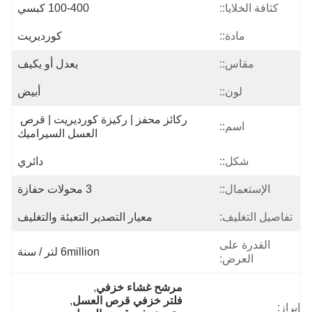
كثافة الخلايا::
100-400 كبسي
مادة::
كورديريت
مقاس::
يعدل أو يكيف
لون::
أبيض
ركائز محفز | ركيزة كورديريت | قرص 
اسم::
العسل السيراميك
شكل::
دائري
الإستعمال::
3 محولات حفازة
تفاصيل التغليف:
معيار التصدير التعبئة والتغليف
القدرة على
6million لتر / سنة
العرض:
مرشح غشاء خزفي
, 
فلتر خزفي قرص العسل
, 
إبراز: