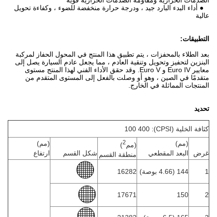
الصدمات الحرارية ومقاومة الصدمات الحرارية قوية
● أداء البدء البارد جيد ، ودرجة حرارة منخفضة للضوء ، وكفاءة تحويل
عالية
التطبيقات:
بعد الطلاء بالمحفزات ، يتم تطبيق هذا المنتج في المحول الحفاز لمركبة
البنزين لتحفيز وتحويل وتنقية العادم ، مما يجعل عادم السيارة يصل إلى
معايير Euro IV و Euro V. وقد حقق الأداء الفني لهذا المنتج مستوى
متقدمًا في الصين ، وهو أو وصلت بالفعل إلى المستوى المتقدم من
المنتجات المماثلة في الخارج.
تحديد
كثافة الخلية (CPSI): 100 400
2
(مم)
(مم)
(مم
)
غرض
البعد المقطعي
شكل القسم
ارتفاع
منطقة القسم
1
144 (4.66 بوصة)
16282
17671
150
2