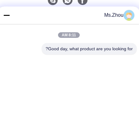
اتصل سريعًا
Ms.Zhou
الهاتف
8:11 AM
86-0510-87189500
البريد الإلكتروني
Good day, what product are you looking for?
yxhjc@yxhjc.com
العنوان
Dingshu تاون، مدينة ييشينغ بمقاطعة جيانغسو
سياسة الخصوصية
|
خريطة الموقع
الصين جودة جيدة ركائز السيراميك المورد.حقوق النشر © 2013-2026
Jiangsu Province Yixing Nonmetallic Chemical Machinery Factory
Co.,Ltd . جميع الحقوقمحجوز.