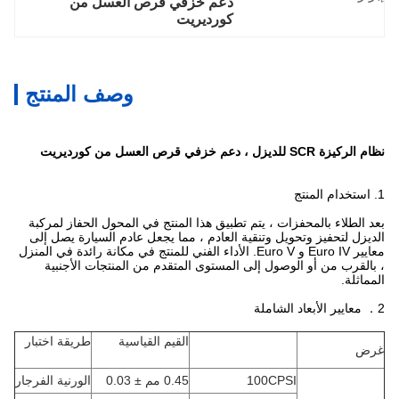
دعم خزفي قرص العسل من 
كورديريت
وصف المنتج
نظام الركيزة SCR للديزل ، دعم خزفي قرص العسل من كورديريت
1. استخدام المنتج
بعد الطلاء بالمحفزات ، يتم تطبيق هذا المنتج في المحول الحفاز لمركبة
الديزل لتحفيز وتحويل وتنقية العادم ، مما يجعل عادم السيارة يصل إلى
معايير Euro IV و Euro V. الأداء الفني للمنتج في مكانة رائدة في المنزل
، بالقرب من أو الوصول إلى المستوى المتقدم من المنتجات الأجنبية
المماثلة.
2． معايير الأبعاد الشاملة
القيم القياسية
طريقة اختبار
غرض
100CPSI
0.45 مم ± 0.03
الورنية الفرجار