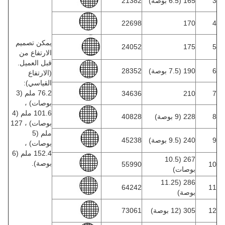
3
165 (6.5 بوصة)
21382
22698
170
4
يمكن تصميم
24052
175
5
الارتفاع من
قبل العميل.
6
190 (7.5 بوصة)
28352
(الارتفاع
القياسي):
76.2 ملم (3
34636
210
7
بوصات) ،
101.6 ملم (4
8
228 (9 بوصة)
40828
بوصات) ، 127
ملم (5
9
240 (9.5 بوصة)
45238
بوصات) ،
152.4 ملم (6
267 (10.5
بوصة).
55990
10
بوصات)
286 (11.25
64242
11
بوصة)
12
305 (12 بوصة)
73061