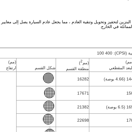
مماثلة في الخارج.
CPSI): 1
2
مم)
(مم)
(مم
)
لبعد المقطعي
شكل القسم
ارتفاع
منطقة القسم
 (4.66 بوصة)
16282
17671
15
 (6.5 بوصة)
21382
22698
17