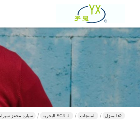
المنزل
المنتجات
الـ SCR البحرية
سيارة محفز سيراميك الناقل، ال