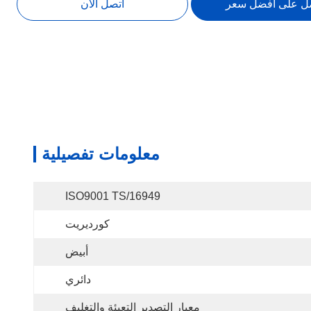
ل على أفضل سعر
اتصل الآن
معلومات تفصيلية
ISO9001 TS/16949
كورديريت
أبيض
دائري
معيار التصدير التعبئة والتغليف