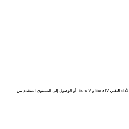
بعد الطلاء بالمحفزات ، يتم تطبيق هذا المنتج في المحول الحفاز لمركبة الديزل لتحفيز وتحويل وتنقية العادم ، مما يجعل عادم السيارة يصل إلى معايير الأداء التقني Euro IV و Euro V. أو الوصول إلى المستوى المتقدم من