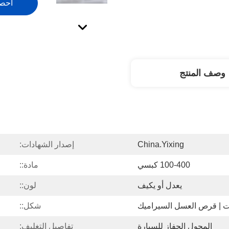
احص
وصف المنتج
China.Yixing
إصدار الشهادات:
100-400 كبسي
مادة::
يعدل أو يكيف
لون::
يت | قرص العسل السيراميك
شكل::
المحول الحفاز للسيارة
تفاصيل التغليف: