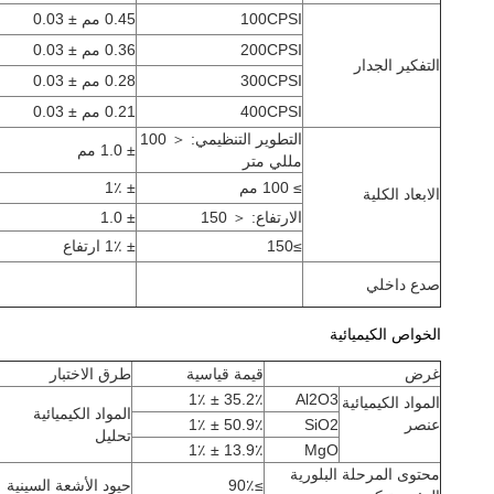
100CPSI
0.45 مم ± 0.03
200CPSI
0.36 مم ± 0.03
التفكير الجدار
300CPSI
0.28 مم ± 0.03
400CPSI
0.21 مم ± 0.03
التطوير التنظيمي: ＜ 100
± 1.0 مم
مللي متر
≥ 100 مم
± 1٪
الابعاد الكلية
الارتفاع: ＜ 150
± 1.0
≥150
± 1٪ ارتفاع
صدع داخلي
الخواص الكيميائية
غرض
قيمة قياسية
طرق الاختبار
35.2٪ ± 1٪
Al2O3
المواد الكيميائية
المواد الكيميائية
عنصر
SiO2
50.9٪ ± 1٪
تحليل
13.9٪ ± 1٪
MgO
محتوى المرحلة البلورية
≥90٪
حيود الأشعة السينية