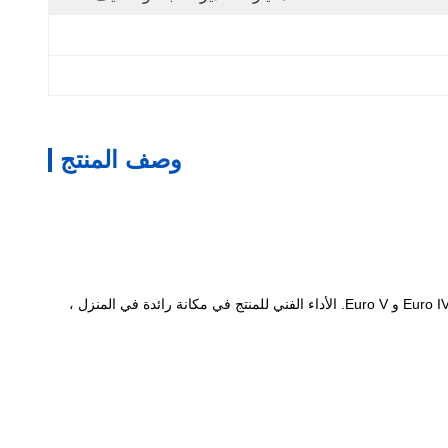
وصف المنتج
بعد الطلاء بالمحفزات ، يتم تطبيق هذا المنتج في المحول الحفاز لمركبة الديزل لتحفيز وتحويل وتنقية العادم ، مما يجعل عادم السيارة يصل إلى معايير Euro IV و Euro V. الأداء الفني للمنتج في مكانة رائدة في المنزل ،