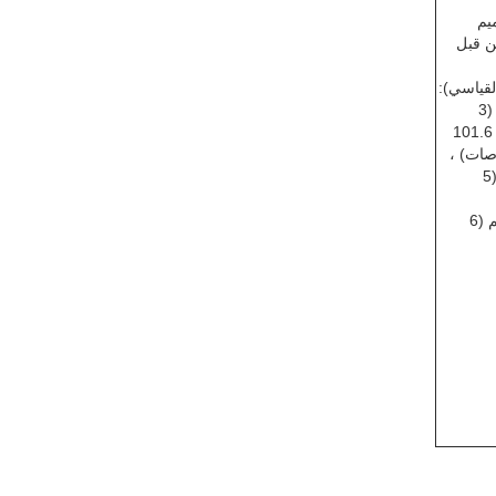
يم
من قبل
القياسي):
76.2 ملم (3
بوصات) ، 101.6
4 بوصات) ،
127 ملم (5
152.4 ملم (6