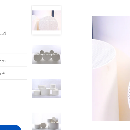
الاس
موعد
شرو