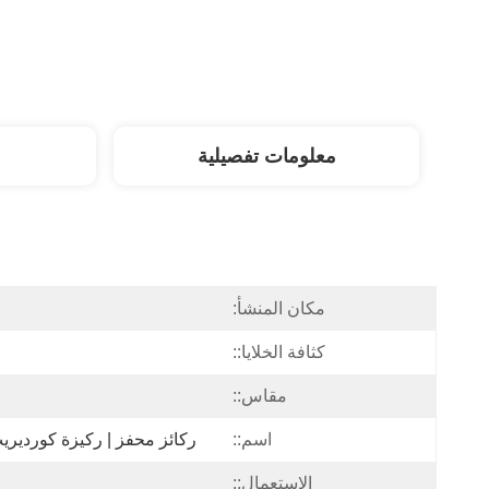
معلومات تفصيلية
مكان المنشأ:
كثافة الخلايا::
مقاس::
اسم::
ركائز محفز | ركيزة كوردير
الإستعمال::