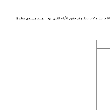
بعد الطلاء بالمحفزات ، يتم تطبيق هذا المنتج في المحول الحفاز لمركبة البنزين لتحفيز وتحويل وتنقية العادم ، مما يجعل عادم السيارة يصل إلى معايير Euro IV و Euro V. وقد حقق الأداء الفني لهذا المنتج مستوى متقدمًا