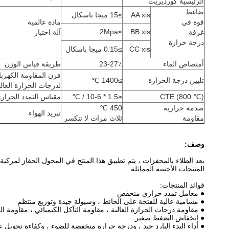
الرئيسية كورديريت
ضاغط
AA xis
≥15 ميجا باسكال
قوة في
مادة عالمية
≥2Mpa
BB xis
غرفة
آلة اختبار
درجة حرارة
CC xis
≥0.15 ميجا باسكال
أمتصاص الماء
23-27٪
طريقة قياس الوزن
فرن المقاومة الكهربا
تليين درجة الحرارة
≥1400 ℃
لدرجات الحرارة العالي
CTE (800 ℃)
≤1.5 * 10-6 / ℃
مقياس التمدد الحرار
صدمة حرارية
450 ℃
تبريد الهواء
مقاومة
ثلاث مرات لا تنكسر
وصف:
المنتجات الأجنبية المماثلة.
فوائد المنتجات:
● معامل تمدد حراري منخفض
● مسامية عالية للفتحة على الحائط ، وسيولة جيدة وتوزيع منتظم
● مقاومة درجات الحرارة العالية ، مقاومة التآكل الكيميائي ، مقاومة 
● انخفاض الضغط صغير.
● أداء البدء البارد جيد ، ودرجة حرارة منخفضة للضوء ، وكفاءة تحويل عا